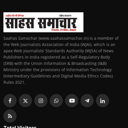
Saahas Samachar (www.saahassamachar.in) is a member of
the Web Journalists Association of India (WJAI), which is an
apex Web Journalists’ Standards Authority (WJSA) of News
Publishers in India registered as a Self-Regulatory Body
(SRB) with the Union Information & Broadcasting (I&B)
Ministry under the provisions of Information Technology
(Intermediary Guidelines and Digital Media Ethics Codes)
Rules 2021.
Total Visitors