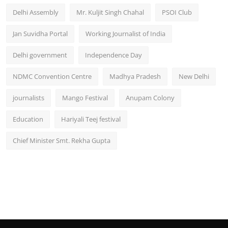
Delhi Assembly
Mr. Kuljit Singh Chahal
PSOI Club
Jan Suvidha Portal
Working Journalist of India
Delhi government
Independence Day
NDMC Convention Centre
Madhya Pradesh
New Delhi
journalists
Mango Festival
Anupam Colony
Education
Hariyali Teej festival
Chief Minister Smt. Rekha Gupta