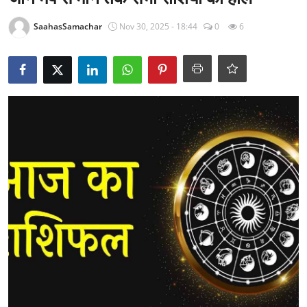
राजनीति
SaahasSamachar
Nov 30, 2025 - 18:44
0
6
खेल
Epaper
धर्म
लाइफस्टाइल
टेक