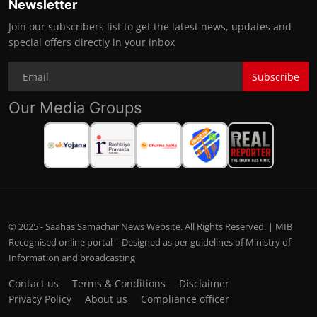
Newsletter
Join our subscribers list to get the latest news, updates and
special offers directly in your inbox
Subscribe
Our Media Groups
© 2025 - Saahas Samachar News Website. All Rights Reserved. | MIB
Recognised online portal | Designed as per guidelines of Ministry of
Information and broadcasting
Contact us
Terms & Conditions
Disclaimer
Privacy Policy
About us
Compliance officer