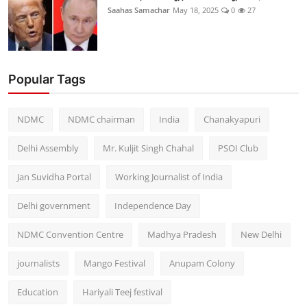
Saahas Samachar
May 18, 2025
0
27
Popular Tags
NDMC
NDMC chairman
India
Chanakyapuri
Delhi Assembly
Mr. Kuljit Singh Chahal
PSOI Club
Jan Suvidha Portal
Working Journalist of India
Delhi government
Independence Day
NDMC Convention Centre
Madhya Pradesh
New Delhi
journalists
Mango Festival
Anupam Colony
Education
Hariyali Teej festival