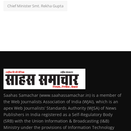
Chief Minister Smt. Rekha Gupta
Saahas Samachar (www.saahassamachar.in) is a member of
the Web Journalists Association of India (WJAI), which is an
apex Web Journalists’ Standards Authority (WJSA) of News
Publishers in India registered as a Self-Regulatory Body
(SRB) with the Union Information & Broadcasting (I&B)
Ministry under the provisions of Information Technology