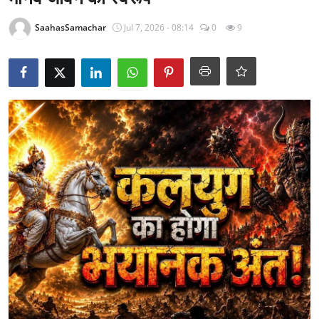
राजनीति
SaahasSamachar
Jul 7, 2026 - 08:14
0
9
खेल
Epaper
धर्म
लाइफस्टाइल
टेक