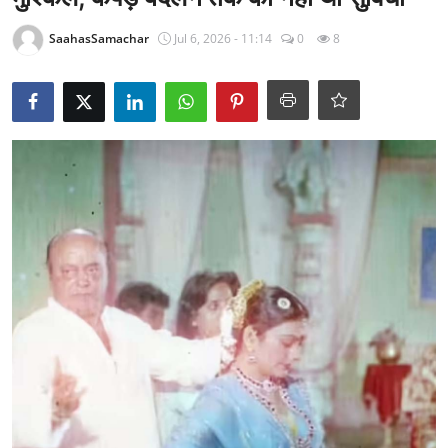
राजनीति
SaahasSamachar
Jul 6, 2026 - 11:14
0
8
खेल
Epaper
धर्म
लाइफस्टाइल
टेक