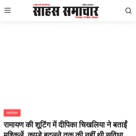
Login
Register
Home
ताज़ा खबरें
राष्ट्रीय
मनोरंजन
राज्य
मनोरंजन
रामायण की शूटिंग में दीपिका चिखलिया ने बताईं
अंतराष्ट्रीय
मुश्किलें, कपड़े बदलने तक की नहीं थी सुविधा