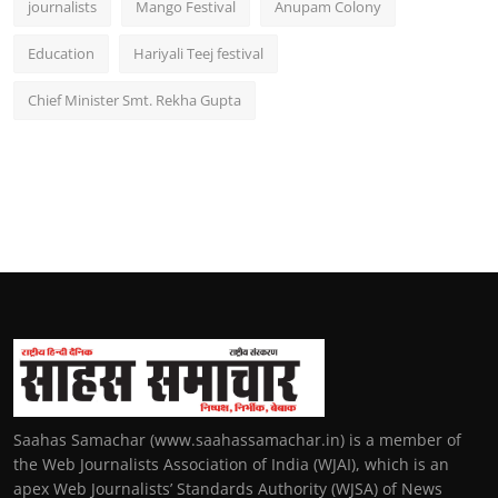
journalists
Mango Festival
Anupam Colony
Education
Hariyali Teej festival
Chief Minister Smt. Rekha Gupta
Saahas Samachar (www.saahassamachar.in) is a member of
the Web Journalists Association of India (WJAI), which is an
apex Web Journalists’ Standards Authority (WJSA) of News