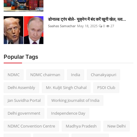
डोनाल्ड ट्रंप बोले- यूक्रेन में बंद करें खूनी खेल, व्ला...
Saahas Samachar
May 18, 2025
0
27
Popular Tags
NDMC
NDMC chairman
India
Chanakyapuri
Delhi Assembly
Mr. Kuljit Singh Chahal
PSOI Club
Jan Suvidha Portal
Working Journalist of India
Delhi government
Independence Day
NDMC Convention Centre
Madhya Pradesh
New Delhi