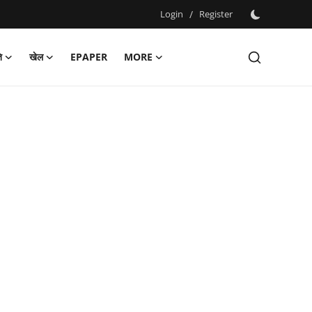
Login
/
Register
ि
खेल
EPAPER
MORE