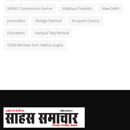
NDMC Convention Centre
Madhya Pradesh
New Delhi
journalists
Mango Festival
Anupam Colony
Education
Hariyali Teej festival
Chief Minister Smt. Rekha Gupta