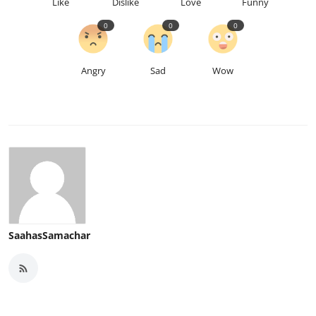
Like
Dislike
Love
Funny
0
0
0
Angry
Sad
Wow
SaahasSamachar