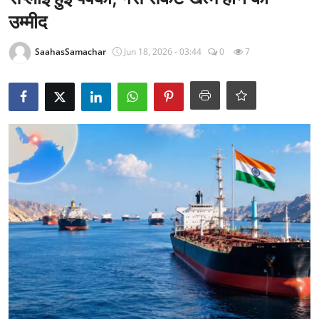
राजनीति
उम्मीद
खेल
SaahasSamachar
Jun 18, 2026 - 03:44
0
7
Epaper
धर्म
लाइफस्टाइल
टेक