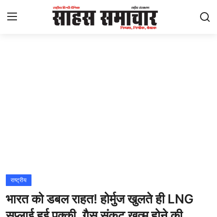
Login
Register
Home
ताज़ा खबरें
राष्ट्रीय
मनोरंजन
राज्य
राष्ट्रीय
भारत को डबल राहत! होर्मुज खुलते ही LNG
अंतराष्ट्रीय
सप्लाई हुई पक्की, गैस संकट खत्म होने की