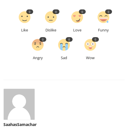
0
0
0
0
Like
Dislike
Love
Funny
0
0
0
Angry
Sad
Wow
SaahasSamachar