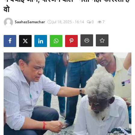
राजनीति
वो
खेल
SaahasSamachar
Jul 18, 2025 - 16:14
0
7
Epaper
धर्म
लाइफस्टाइल
टेक