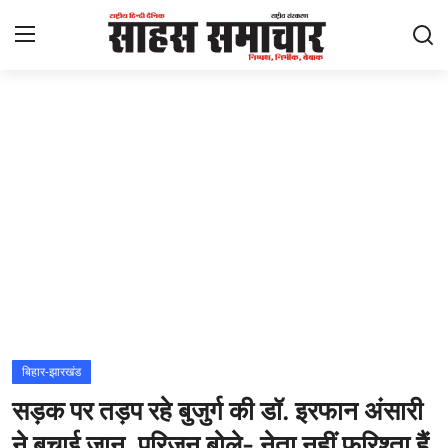
Login
Register
Home
ताज़ा खबरें
राष्ट्रीय
मनोरंजन
राज्य
बिहार-झारखंड
सड़क पर तड़प रहे बुजुर्ग की डॉ. इरफान अंसारी
अंतराष्ट्रीय
ने बचाई जान, परिजन बोले- नेता नहीं फरिश्ता हैं