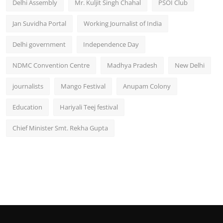
Delhi Assembly
Mr. Kuljit Singh Chahal
PSOI Club
Jan Suvidha Portal
Working Journalist of India
Delhi government
Independence Day
NDMC Convention Centre
Madhya Pradesh
New Delhi
journalists
Mango Festival
Anupam Colony
Education
Hariyali Teej festival
Chief Minister Smt. Rekha Gupta