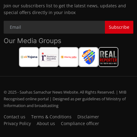
Join our subscribers list to get the latest news, updates and
special offers directly in your inbox
Subscribe
Our Media Groups
© 2025 - Saahas Samachar News Website. All Rights Reserved. | MIB
Recognised online portal | Designed as per guidelines of Ministry of
Information and broadcasting
Contact us
Terms & Conditions
Disclaimer
Privacy Policy
About us
Compliance officer