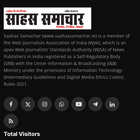
Saahas Samachar (www.saahassamachar.in) is a member of
the Web Journalists Association of India (WJAI), which is an
apex Web Journalists’ Standards Authority (WJSA) of News
Publishers in India registered as a Self-Regulatory Body
(SRB) with the Union Information & Broadcasting (I&B)
Ministry under the provisions of Information Technology
(Intermediary Guidelines and Digital Media Ethics Codes)
Rules 2021.
Total Visitors