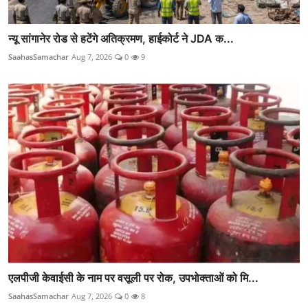
न्यू सांगानेर रोड से हटेंगे अतिक्रमण, हाईकोर्ट ने JDA क...
SaahasSamachar
Aug 7, 2026
0
9
एलपीजी केवाईसी के नाम पर वसूली पर रोक, उपभोक्ताओं को मि...
SaahasSamachar
Aug 7, 2026
0
8