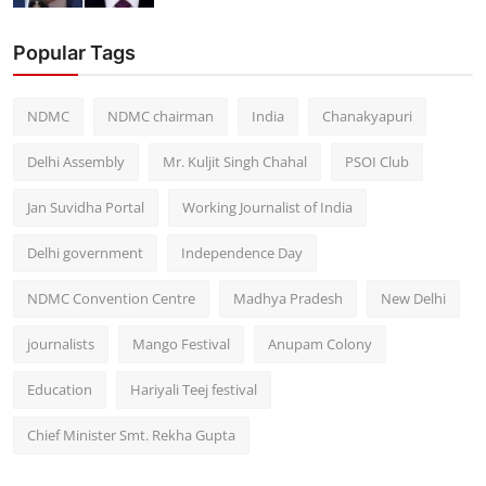
Popular Tags
NDMC
NDMC chairman
India
Chanakyapuri
Delhi Assembly
Mr. Kuljit Singh Chahal
PSOI Club
Jan Suvidha Portal
Working Journalist of India
Delhi government
Independence Day
NDMC Convention Centre
Madhya Pradesh
New Delhi
journalists
Mango Festival
Anupam Colony
Education
Hariyali Teej festival
Chief Minister Smt. Rekha Gupta