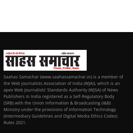
Saahas Samachar (www.saahassamachar.in) is a member of
the Web Journalists Association of India (WJAI), which is an
apex Web Journalists’ Standards Authority (WJSA) of News
Publishers in India registered as a Self-Regulatory Body
(SRB) with the Union Information & Broadcasting (I&B)
Ministry under the provisions of Information Technology
(Intermediary Guidelines and Digital Media Ethics Codes)
Rules 2021.