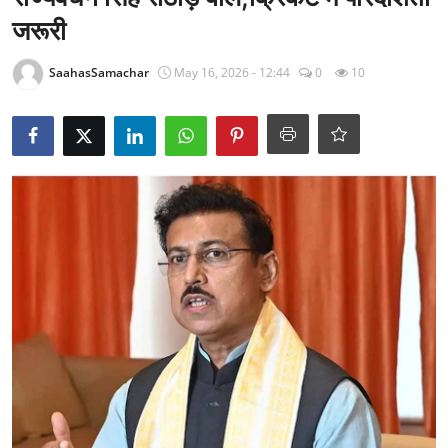
राजनीति
जरूरी
खेल
SaahasSamachar
May 16, 2026 - 12:44
0
10
Epaper
धर्म
लाइफस्टाइल
टेक