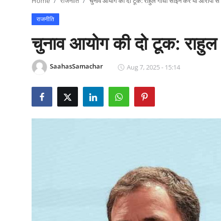
Home
राजनीति
चुनाव आयोग की दो टूक: राहुल गांधी साइन करें या आरोपों से 
राजनीति
राजनीति
खेल
चुनाव आयोग की दो टूक: राहुल गा
Epaper
SaahasSamachar
Aug 7, 2025 - 15:14
धर्म
लाइफस्टाइल
टेक