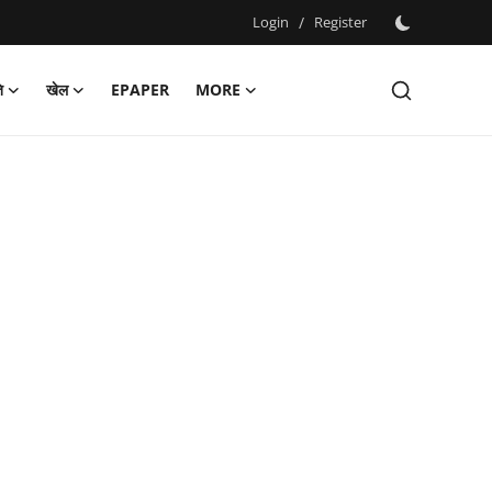
Login
/
Register
ि
खेल
EPAPER
MORE