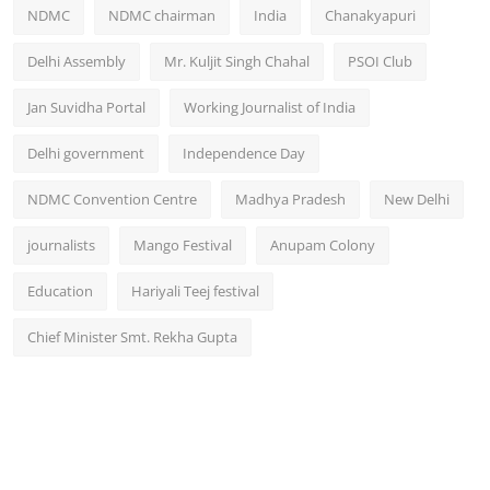
NDMC
NDMC chairman
India
Chanakyapuri
Delhi Assembly
Mr. Kuljit Singh Chahal
PSOI Club
Jan Suvidha Portal
Working Journalist of India
Delhi government
Independence Day
NDMC Convention Centre
Madhya Pradesh
New Delhi
journalists
Mango Festival
Anupam Colony
Education
Hariyali Teej festival
Chief Minister Smt. Rekha Gupta