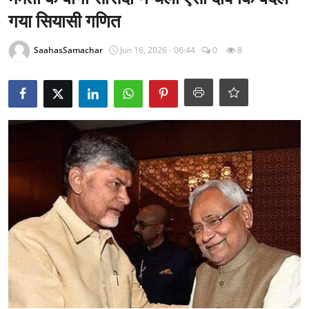
राजनीति
गया सियासी गणित
खेल
SaahasSamachar
Jun 16, 2026 - 06:44
0
8
Epaper
धर्म
लाइफस्टाइल
टेक