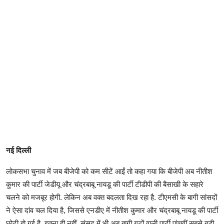
नई दिल्ली
लोकसभा चुनाव में जब बीजेपी को कम सीटें आईं तो कहा गया क‍ि बीजेपी अब नीतीश
कुमार की पार्टी जेडीयू और चंद्रबाबू नायडू की पार्टी टीडीपी की बैसाखी के सहारे
चलने को मजबूर होगी. लेकिन अब वक्‍त बदलता द‍िख रहा है. टीएमसी के बागी सांसदों
ने ऐसा दांव चल द‍िया है, जिससे एनडीए में नीतीश कुमार और चंद्रबाबू नायडू की पार्टी
छोटी हो गई है. इतना ही नहीं, संसद में भी अब बागी गुटों वाली पार्टी पांचवीं सबसे बड़ी