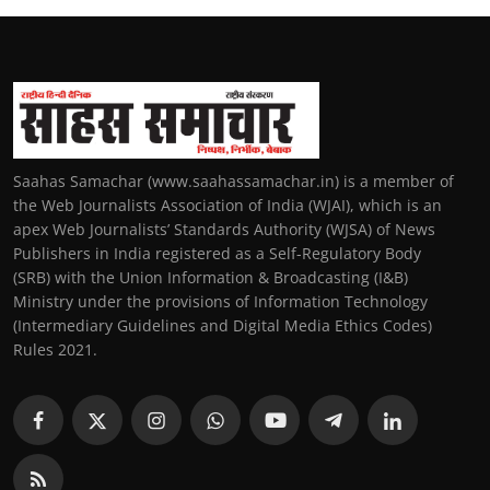
Saahas Samachar (www.saahassamachar.in) is a member of
the Web Journalists Association of India (WJAI), which is an
apex Web Journalists’ Standards Authority (WJSA) of News
Publishers in India registered as a Self-Regulatory Body
(SRB) with the Union Information & Broadcasting (I&B)
Ministry under the provisions of Information Technology
(Intermediary Guidelines and Digital Media Ethics Codes)
Rules 2021.