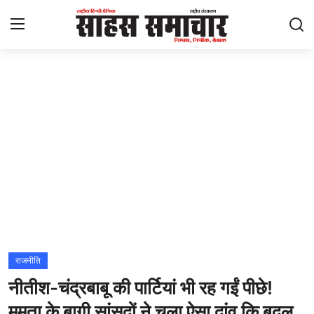
Login
Register
Home
ताज़ा खबरें
राष्ट्रीय
मनोरंजन
राज्य
राजनीति
नीतीश-चंद्रबाबू की पार्टियां भी रह गईं पीछे!
अंतराष्ट्रीय
ममता के बागी सांसदों ने चला ऐसा दांव कि बदल