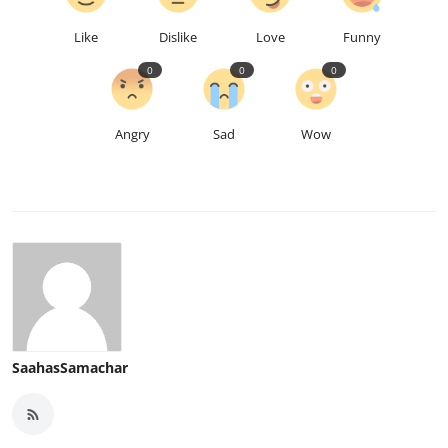
Like
Dislike
Love
Funny
0
0
0
Angry
Sad
Wow
SaahasSamachar