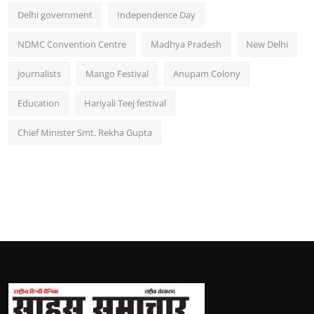
Delhi government
Independence Day
NDMC Convention Centre
Madhya Pradesh
New Delhi
journalists
Mango Festival
Anupam Colony
Education
Hariyali Teej festival
Chief Minister Smt. Rekha Gupta