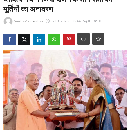
राजनीति
मूर्तियों का अनावरण
खेल
SaahasSamachar
Oct 9, 2025 - 06:44
0
10
Epaper
धर्म
लाइफस्टाइल
टेक