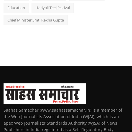
Education
Hariyali Teej festival
Chief Minister Smt. Rekha Gupta
Saahas Samachar (www.saahassamachar.in) is a member of
the Web Journalists Association of India (WJAI), which is an
apex Web Journalists’ Standards Authority (WJSA) of News
Publishers in India registered as a Self-Regulatory Body