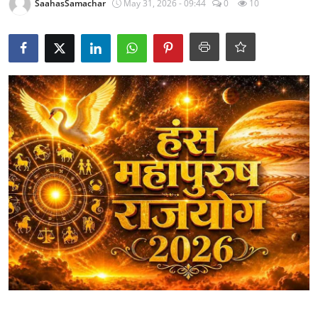
SaahasSamachar
May 31, 2026 - 09:44
0
10
राजनीति
खेल
Epaper
धर्म
लाइफस्टाइल
टेक