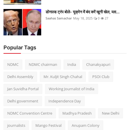
डोनाल्ड ट्रंप बोले- यूक्रेन में बंद करें खूनी खेल, व्ला...
Saahas Samachar
May 18, 2025
0
27
Popular Tags
NDMC
NDMC chairman
India
Chanakyapuri
Delhi Assembly
Mr. Kuljit Singh Chahal
PSOI Club
Jan Suvidha Portal
Working Journalist of India
Delhi government
Independence Day
NDMC Convention Centre
Madhya Pradesh
New Delhi
journalists
Mango Festival
Anupam Colony