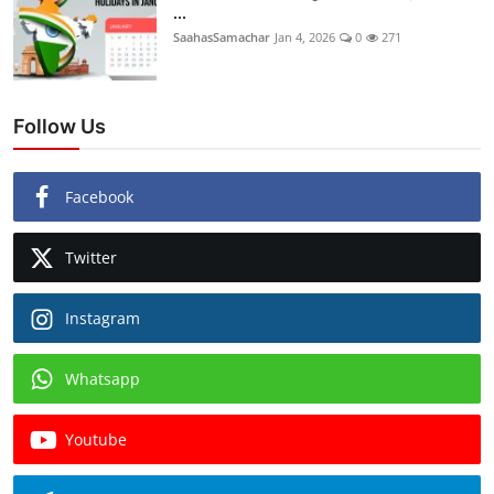
...
SaahasSamachar
Jan 4, 2026
0
271
Follow Us
Facebook
Twitter
Instagram
Whatsapp
Youtube