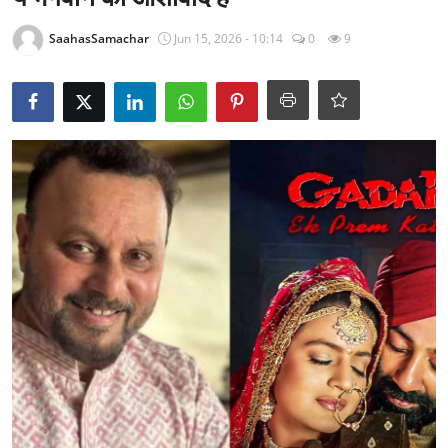
राजनीति
SaahasSamachar
Jun 15, 2026 - 10:14
0
9
खेल
Epaper
धर्म
लाइफस्टाइल
टेक