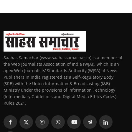
Saahas Samachar (www.saahassamachar.in) is a member of
the Web Journalists Association of India (WJAI), which is an
apex Web Journalists’ Standards Authority (WJSA) of News
Publishers in India registered as a Self-Regulatory Body
(SRB) with the Union Information & Broadcasting (I&B)
Ministry under the provisions of Information Technology
(Intermediary Guidelines and Digital Media Ethics Codes)
Rules 2021.