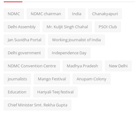
NDMC
NDMC chairman
India
Chanakyapuri
Delhi Assembly
Mr. Kuljit Singh Chahal
PSOI Club
Jan Suvidha Portal
Working Journalist of India
Delhi government
Independence Day
NDMC Convention Centre
Madhya Pradesh
New Delhi
journalists
Mango Festival
Anupam Colony
Education
Hariyali Teej festival
Chief Minister Smt. Rekha Gupta