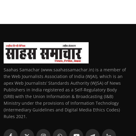
Saahas Samachar (www.saahassamachar.in) is a member of
the Web Journalists Association of India (WJAI), which is an
apex Web Journalists’ Standards Authority (WJSA) of News
Publishers in India registered as a Self-Regulatory Body
(SRB) with the Union Information & Broadcasting (I&B)
Ministry under the provisions of Information Technology
(Intermediary Guidelines and Digital Media Ethics Codes)
Rules 2021.