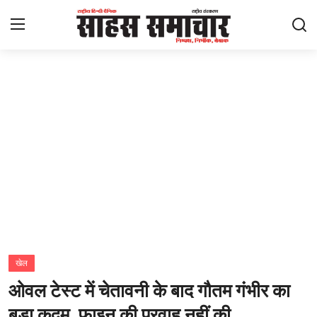
Login
Register
Home
ताज़ा खबरें
राष्ट्रीय
मनोरंजन
राज्य
खेल
ओवल टेस्ट में चेतावनी के बाद गौतम गंभीर का
अंतराष्ट्रीय
बड़ा कदम, फाइन की परवाह नहीं की