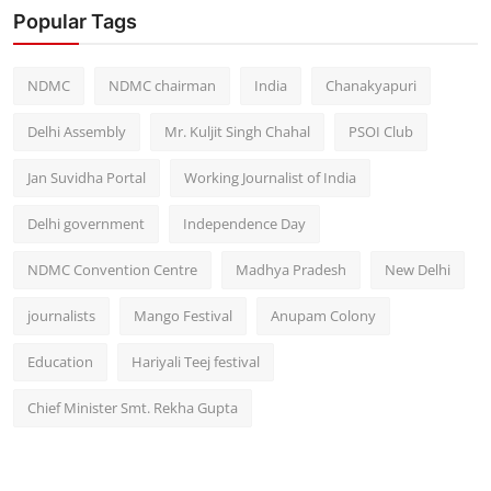
Popular Tags
NDMC
NDMC chairman
India
Chanakyapuri
Delhi Assembly
Mr. Kuljit Singh Chahal
PSOI Club
Jan Suvidha Portal
Working Journalist of India
Delhi government
Independence Day
NDMC Convention Centre
Madhya Pradesh
New Delhi
journalists
Mango Festival
Anupam Colony
Education
Hariyali Teej festival
Chief Minister Smt. Rekha Gupta