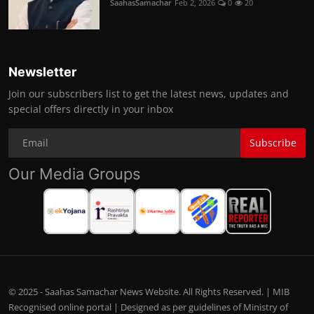
SaahasSamachar
Feb 2, 2026
0
20
Newsletter
Join our subscribers list to get the latest news, updates and
special offers directly in your inbox
Subscribe
Our Media Groups
© 2025 - Saahas Samachar News Website. All Rights Reserved. | MIB
Recognised online portal | Designed as per guidelines of Ministry of