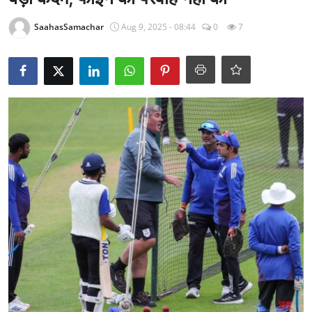
राजनीति
SaahasSamachar
Aug 9, 2025 - 08:44
0
7
खेल
Epaper
धर्म
लाइफस्टाइल
टेक