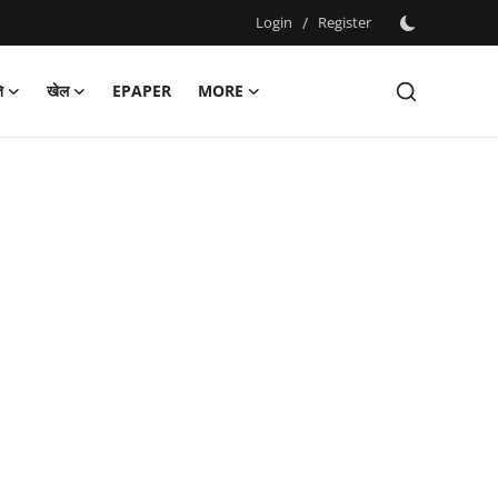
Login
/
Register
ि
खेल
EPAPER
MORE