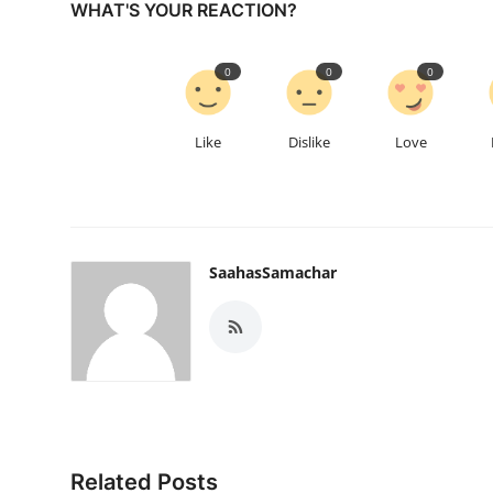
WHAT'S YOUR REACTION?
0
0
0
Like
Dislike
Love
SaahasSamachar
Related Posts