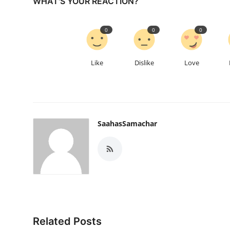
WHAT'S YOUR REACTION?
0
0
0
Like
Dislike
Love
SaahasSamachar
Related Posts