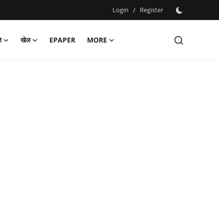
Login
/
Register
ि
खेल
EPAPER
MORE