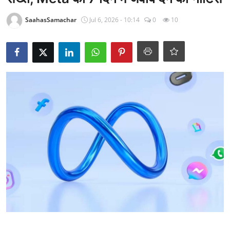
राजनीति
SaahasSamachar
Jul 6, 2026 - 10:14
0
10
खेल
Epaper
धर्म
लाइफस्टाइल
टेक