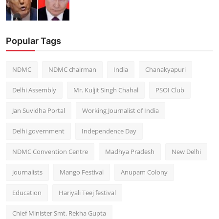
Popular Tags
NDMC
NDMC chairman
India
Chanakyapuri
Delhi Assembly
Mr. Kuljit Singh Chahal
PSOI Club
Jan Suvidha Portal
Working Journalist of India
Delhi government
Independence Day
NDMC Convention Centre
Madhya Pradesh
New Delhi
journalists
Mango Festival
Anupam Colony
Education
Hariyali Teej festival
Chief Minister Smt. Rekha Gupta