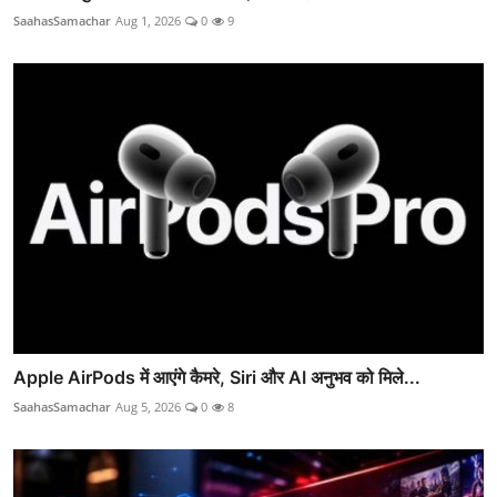
SaahasSamachar
Aug 1, 2026
0
9
Apple AirPods में आएंगे कैमरे, Siri और AI अनुभव को मिले...
SaahasSamachar
Aug 5, 2026
0
8