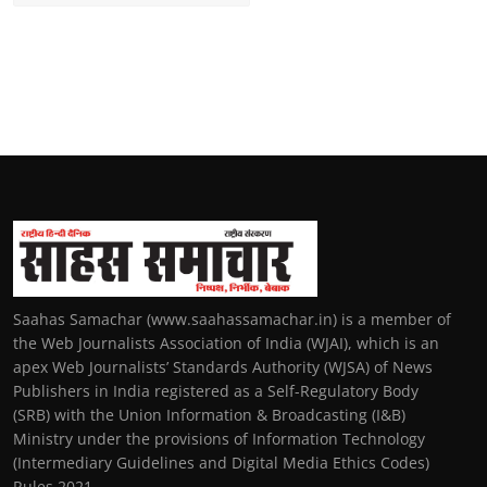
Saahas Samachar (www.saahassamachar.in) is a member of
the Web Journalists Association of India (WJAI), which is an
apex Web Journalists’ Standards Authority (WJSA) of News
Publishers in India registered as a Self-Regulatory Body
(SRB) with the Union Information & Broadcasting (I&B)
Ministry under the provisions of Information Technology
(Intermediary Guidelines and Digital Media Ethics Codes)
Rules 2021.