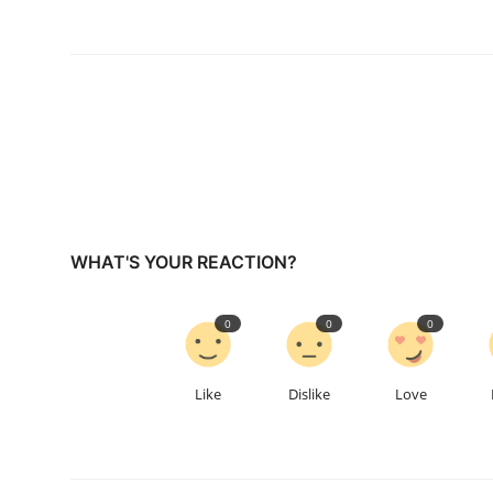
WHAT'S YOUR REACTION?
0
0
0
Like
Dislike
Love