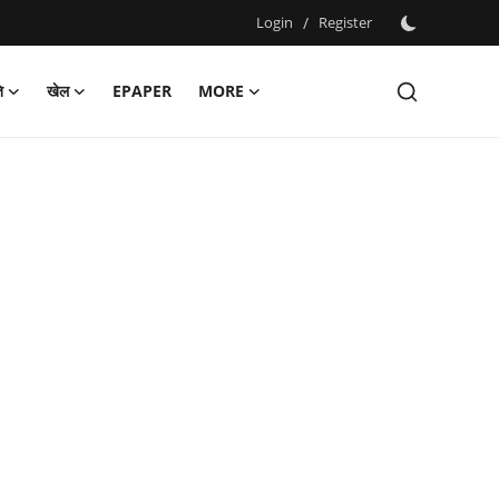
Login
/
Register
ि
खेल
EPAPER
MORE