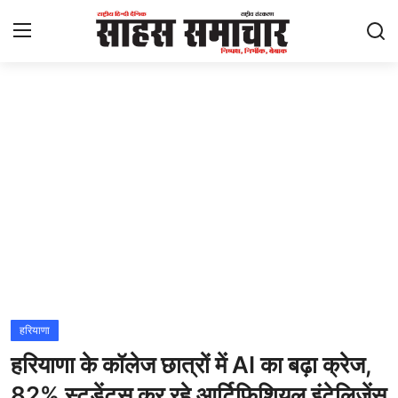
Login
Register
Home
ताज़ा खबरें
राष्ट्रीय
मनोरंजन
राज्य
हरियाणा
हरियाणा के कॉलेज छात्रों में AI का बढ़ा क्रेज,
अंतराष्ट्रीय
82% स्टूडेंट्स कर रहे आर्टिफिशियल इंटेलिजेंस