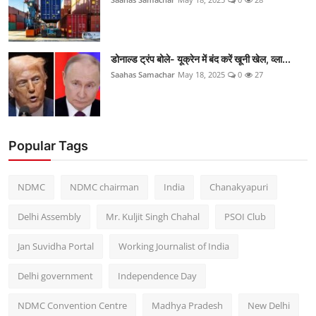
डोनाल्ड ट्रंप बोले- यूक्रेन में बंद करें खूनी खेल, व्ला...
Saahas Samachar
May 18, 2025
0
27
Popular Tags
NDMC
NDMC chairman
India
Chanakyapuri
Delhi Assembly
Mr. Kuljit Singh Chahal
PSOI Club
Jan Suvidha Portal
Working Journalist of India
Delhi government
Independence Day
NDMC Convention Centre
Madhya Pradesh
New Delhi