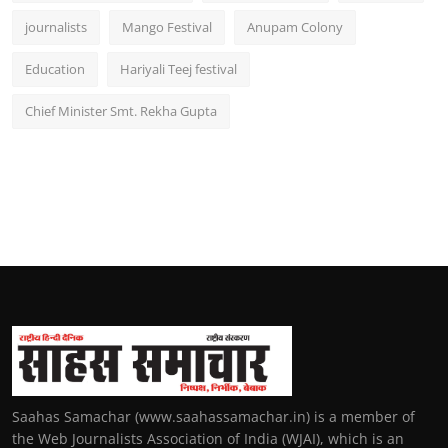
journalists
Mango Festival
Anupam Colony
Education
Hariyali Teej festival
Chief Minister Smt. Rekha Gupta
Saahas Samachar (www.saahassamachar.in) is a member of
the Web Journalists Association of India (WJAI), which is an