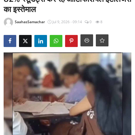
राजनीति
का इस्तेमाल
खेल
SaahasSamachar
Jul 9, 2026 - 09:14
0
8
Epaper
धर्म
लाइफस्टाइल
टेक