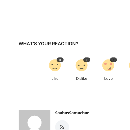
WHAT'S YOUR REACTION?
0
0
0
Like
Dislike
Love
SaahasSamachar