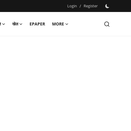
Login
/
Register
ि
खेल
EPAPER
MORE