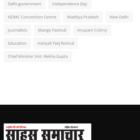
Delhi government
Independence Day
NDMC Convention Centre
Madhya Pradesh
New Delhi
journalists
Mango Festival
Anupam Colony
Education
Hariyali Teej festival
Chief Minister Smt. Rekha Gupta