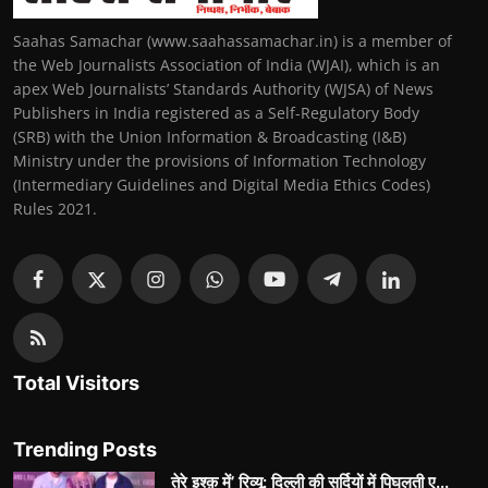
Saahas Samachar (www.saahassamachar.in) is a member of
the Web Journalists Association of India (WJAI), which is an
apex Web Journalists’ Standards Authority (WJSA) of News
Publishers in India registered as a Self-Regulatory Body
(SRB) with the Union Information & Broadcasting (I&B)
Ministry under the provisions of Information Technology
(Intermediary Guidelines and Digital Media Ethics Codes)
Rules 2021.
Total Visitors
Trending Posts
तेरे इश्क़ में’ रिव्यू: दिल्ली की सर्दियों में पिघलती ए...