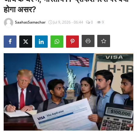
राजनीति
होगा असर?
खेल
SaahasSamachar
Jul 9, 2026 - 06:44
0
9
Epaper
धर्म
लाइफस्टाइल
टेक