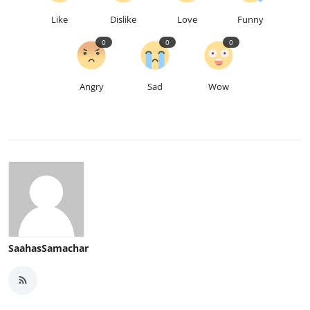
Like
Dislike
Love
Funny
0
0
0
Angry
Sad
Wow
SaahasSamachar