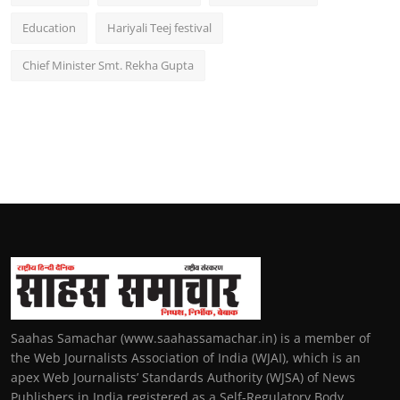
Education
Hariyali Teej festival
Chief Minister Smt. Rekha Gupta
Saahas Samachar (www.saahassamachar.in) is a member of
the Web Journalists Association of India (WJAI), which is an
apex Web Journalists’ Standards Authority (WJSA) of News
Publishers in India registered as a Self-Regulatory Body