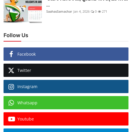
...
SaahasSamachar
Jan 4, 2026
0
271
Follow Us
Facebook
Twitter
Instagram
Whatsapp
Youtube