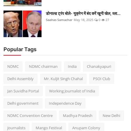
डोनाल्ड ट्रंप बोले- यूक्रेन में बंद करें खूनी खेल, व्ला...
Saahas Samachar
May 18, 2025
0
27
Popular Tags
NDMC
NDMC chairman
India
Chanakyapuri
Delhi Assembly
Mr. Kuljit Singh Chahal
PSOI Club
Jan Suvidha Portal
Working Journalist of India
Delhi government
Independence Day
NDMC Convention Centre
Madhya Pradesh
New Delhi
journalists
Mango Festival
Anupam Colony