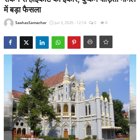
राजनीति
में बड़ा फैसला
खेल
SaahasSamachar
Jun 3, 2026 - 12:14
0
8
Epaper
धर्म
लाइफस्टाइल
टेक