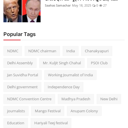
Saahas Samachar
May 18, 2025
0
27
Popular Tags
NDMC
NDMC chairman
India
Chanakyapuri
Delhi Assembly
Mr. Kuljit Singh Chahal
PSOI Club
Jan Suvidha Portal
Working Journalist of India
Delhi government
Independence Day
NDMC Convention Centre
Madhya Pradesh
New Delhi
journalists
Mango Festival
Anupam Colony
Education
Hariyali Teej festival