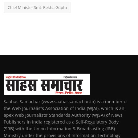
Chief Minister Smt. Rekha Gupta
Saahas Samachar (www.saahassamachar.in) is a member of
the Web Journalists Association of India (WJAI), which is an
apex Web Journalists’ Standards Authority (WJSA) of News
Publishers in India registered as a Self-Regulatory Body
(SRB) with the Union Information & Broadcasting (I&B)
Ministry under the provisions of Information Technology