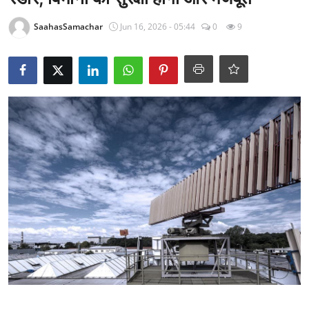
राजनीति
SaahasSamachar
Jun 16, 2026 - 05:44
0
9
खेल
Epaper
धर्म
लाइफस्टाइल
टेक