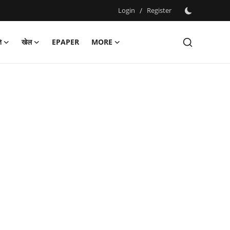
Login
/
Register
ि
खेल
EPAPER
MORE