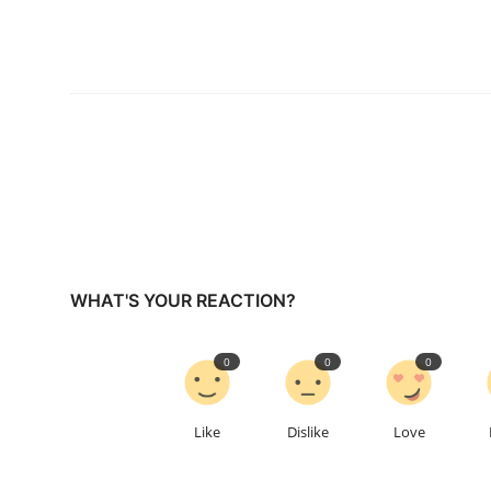
WHAT'S YOUR REACTION?
0
0
0
Like
Dislike
Love