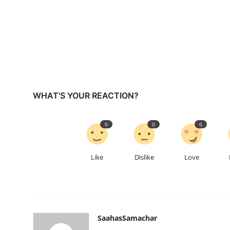
WHAT'S YOUR REACTION?
0
0
0
Like
Dislike
Love
SaahasSamachar