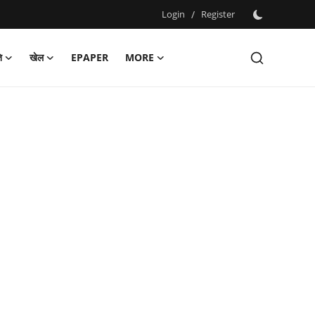
Login
/
Register
ि
खेल
EPAPER
MORE