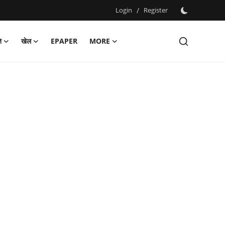
Login
/
Register
ि
खेल
EPAPER
MORE