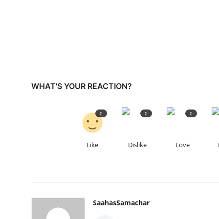
WHAT'S YOUR REACTION?
0
0
0
Like
Dislike
Love
SaahasSamachar