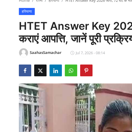
Home
राज्य
हरियाणा
HTET Answer Key 2026 जारी, 72 घंटे के भीतर दर
राजनीति
हरियाणा
खेल
HTET Answer Key 2026 जार
Epaper
कराएं आपत्ति, जानें पूरी प्रक्रि
धर्म
SaahasSamachar
Jul 7, 2026 - 08:14
लाइफस्टाइल
टेक