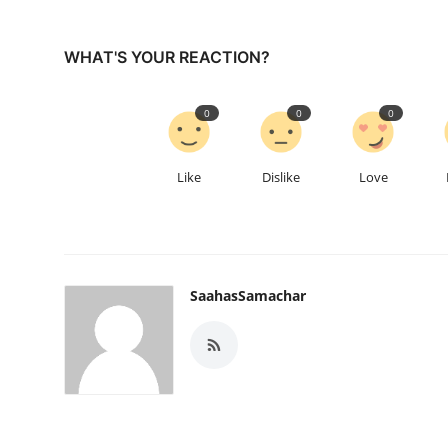
WHAT'S YOUR REACTION?
0
0
0
Like
Dislike
Love
SaahasSamachar