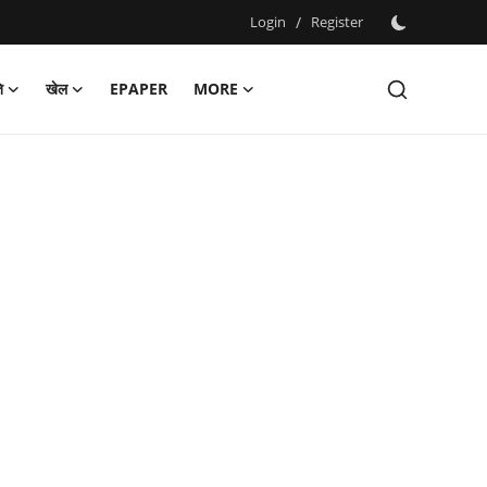
Login
/
Register
ि
खेल
EPAPER
MORE