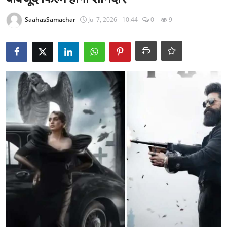
राजनीति
SaahasSamachar
Jul 7, 2026 - 10:44
0
9
खेल
Epaper
धर्म
लाइफस्टाइल
टेक