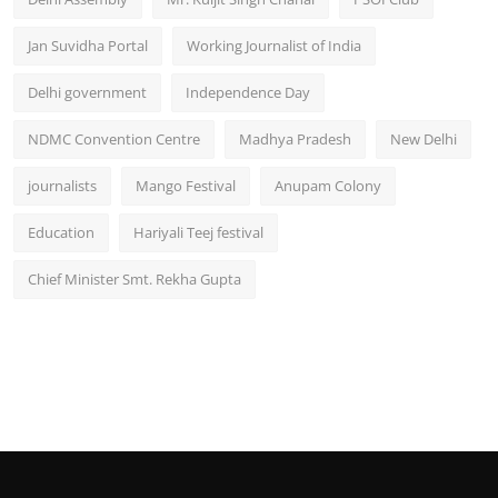
Jan Suvidha Portal
Working Journalist of India
Delhi government
Independence Day
NDMC Convention Centre
Madhya Pradesh
New Delhi
journalists
Mango Festival
Anupam Colony
Education
Hariyali Teej festival
Chief Minister Smt. Rekha Gupta