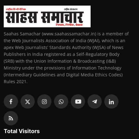
Saahas Samachar (www.saahassamachar.in) is a member of
the Web Journalists Association of India (WJAI), which is an
apex Web Journalists’ Standards Authority (WJSA) of News
Publishers in India registered as a Self-Regulatory Body
(SRB) with the Union Information & Broadcasting (I&B)
Ministry under the provisions of Information Technology
(Intermediary Guidelines and Digital Media Ethics Codes)
Rules 2021.
Total Visitors