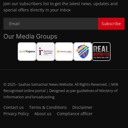
Join our subscribers list to get the latest news, updates and
special offers directly in your inbox
Subscribe
Our Media Groups
© 2025 - Saahas Samachar News Website. All Rights Reserved. | MIB
Recognised online portal | Designed as per guidelines of Ministry of
Information and broadcasting
Contact us
Terms & Conditions
Disclaimer
Privacy Policy
About us
Compliance officer