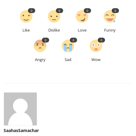
0
0
0
0
Like
Dislike
Love
Funny
0
0
0
Angry
Sad
Wow
SaahasSamachar