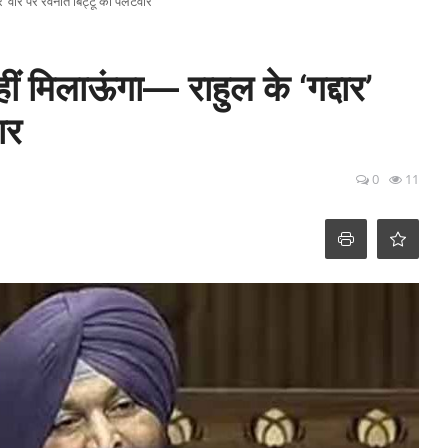
र’ वार पर रवनीत बिट्टू का पलटवार
ं मिलाऊंगा— राहुल के ‘गद्दार’
ार
0
11