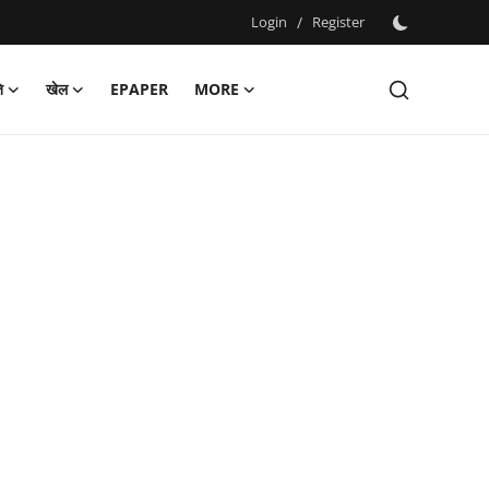
Login
/
Register
ि
खेल
EPAPER
MORE