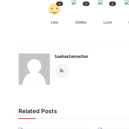
0
0
0
Like
Dislike
Love
SaahasSamachar
Related Posts