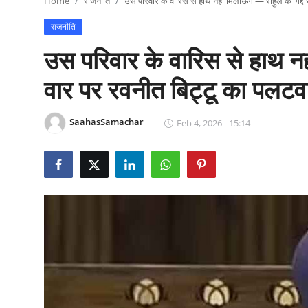
Home
राजनीति
उस परिवार के वारिस से हाथ नहीं मिलाऊंगा— राहुल के ‘गद्दा
राजनीति
राजनीति
खेल
उस परिवार के वारिस से हाथ नही
Epaper
वार पर रवनीत बिट्टू का पलटव
धर्म
SaahasSamachar
Feb 4, 2026 - 15:14
लाइफस्टाइल
टेक