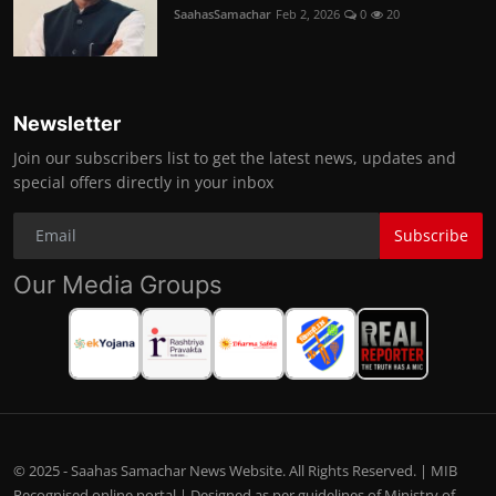
SaahasSamachar
Feb 2, 2026
0
20
Newsletter
Join our subscribers list to get the latest news, updates and
special offers directly in your inbox
Subscribe
Our Media Groups
© 2025 - Saahas Samachar News Website. All Rights Reserved. | MIB
Recognised online portal | Designed as per guidelines of Ministry of