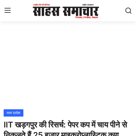
Login
Register
Home
ताज़ा खबरें
राष्ट्रीय
मनोरंजन
राज्य
मध्य प्रदेश
IIT खड़गपुर की रिसर्च: पेपर कप में चाय पीने से
अंतराष्ट्रीय
निकलते हैं 25 हजार माइक्रोप्लास्टिक कण,