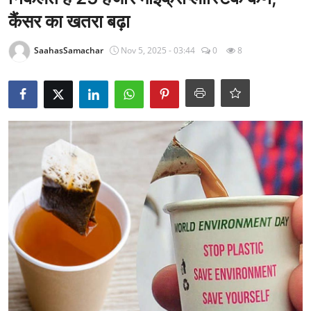
राजनीति
कैंसर का खतरा बढ़ा
खेल
SaahasSamachar
Nov 5, 2025 - 03:44
0
8
Epaper
धर्म
लाइफस्टाइल
टेक