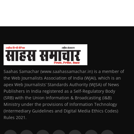
Saahas Samachar (www.saahassamachar.in) is a member of
the Web Journalists Association of India (WJAI), which is an
apex Web Journalists’ Standards Authority (WJSA) of News
Publishers in India registered as a Self-Regulatory Body
(SRB) with the Union Information & Broadcasting (I&B)
Ministry under the provisions of Information Technology
(Intermediary Guidelines and Digital Media Ethics Codes)
Rules 2021.