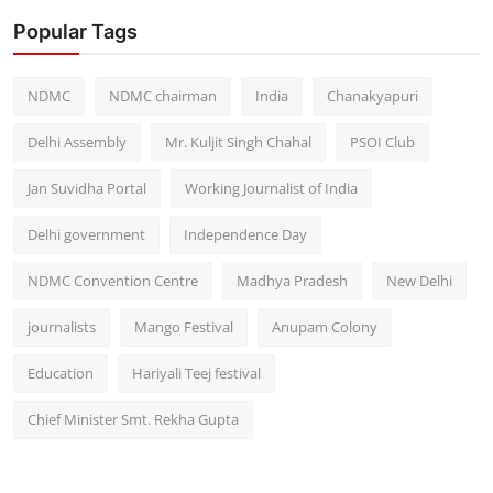
Popular Tags
NDMC
NDMC chairman
India
Chanakyapuri
Delhi Assembly
Mr. Kuljit Singh Chahal
PSOI Club
Jan Suvidha Portal
Working Journalist of India
Delhi government
Independence Day
NDMC Convention Centre
Madhya Pradesh
New Delhi
journalists
Mango Festival
Anupam Colony
Education
Hariyali Teej festival
Chief Minister Smt. Rekha Gupta