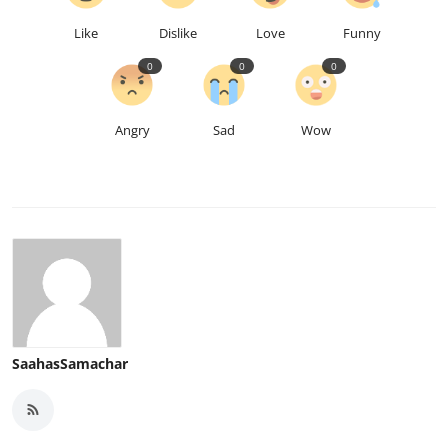
Like
Dislike
Love
Funny
0
0
0
Angry
Sad
Wow
SaahasSamachar