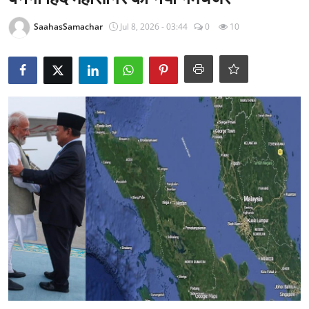
राजनीति
SaahasSamachar
Jul 8, 2026 - 03:44
0
10
खेल
Epaper
धर्म
लाइफस्टाइल
टेक