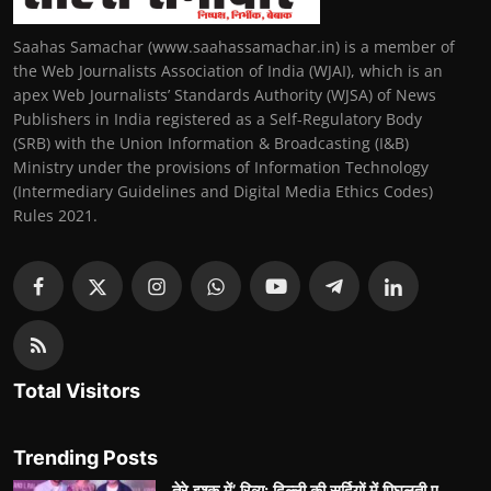
Saahas Samachar (www.saahassamachar.in) is a member of
the Web Journalists Association of India (WJAI), which is an
apex Web Journalists’ Standards Authority (WJSA) of News
Publishers in India registered as a Self-Regulatory Body
(SRB) with the Union Information & Broadcasting (I&B)
Ministry under the provisions of Information Technology
(Intermediary Guidelines and Digital Media Ethics Codes)
Rules 2021.
Total Visitors
Trending Posts
तेरे इश्क़ में’ रिव्यू: दिल्ली की सर्दियों में पिघलती ए...