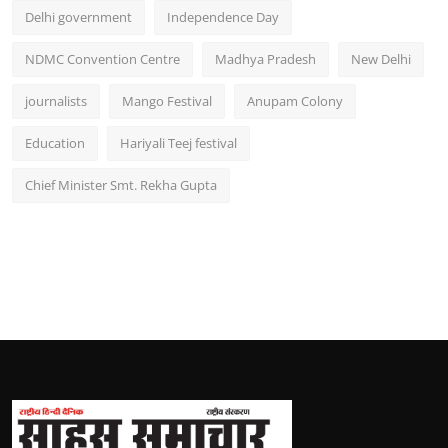
Delhi government
Independence Day
NDMC Convention Centre
Madhya Pradesh
New Delhi
journalists
Mango Festival
Anupam Colony
Education
Hariyali Teej festival
Chief Minister Smt. Rekha Gupta