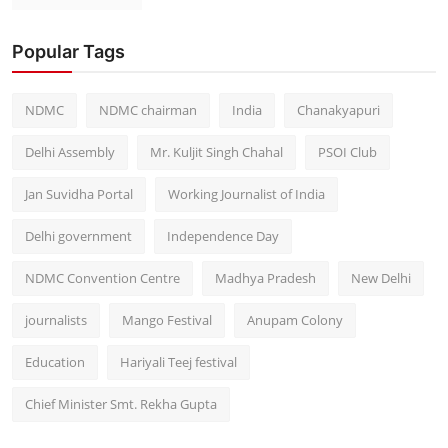
Popular Tags
NDMC
NDMC chairman
India
Chanakyapuri
Delhi Assembly
Mr. Kuljit Singh Chahal
PSOI Club
Jan Suvidha Portal
Working Journalist of India
Delhi government
Independence Day
NDMC Convention Centre
Madhya Pradesh
New Delhi
journalists
Mango Festival
Anupam Colony
Education
Hariyali Teej festival
Chief Minister Smt. Rekha Gupta