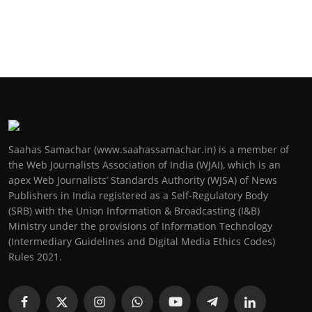
Saahas Samachar (www.saahassamachar.in) is a member of
the Web Journalists Association of India (WJAI), which is an
apex Web Journalists’ Standards Authority (WJSA) of News
Publishers in India registered as a Self-Regulatory Body
(SRB) with the Union Information & Broadcasting (I&B)
Ministry under the provisions of Information Technology
(Intermediary Guidelines and Digital Media Ethics Codes)
Rules 2021.