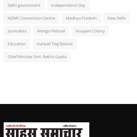
Delhi government
Independence Day
NDMC Convention Centre
Madhya Pradesh
New Delhi
journalists
Mango Festival
Anupam Colony
Education
Hariyali Teej festival
Chief Minister Smt. Rekha Gupta