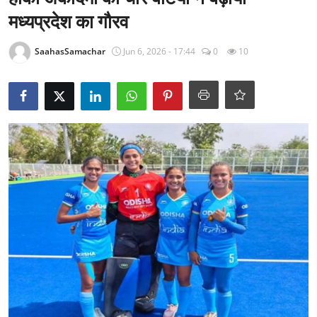
राजनीति
मध्यप्रदेश का गौरव
खेल
SaahasSamachar
Jun 6, 2026 - 17:44
0
10
Epaper
धर्म
लाइफस्टाइल
टेक