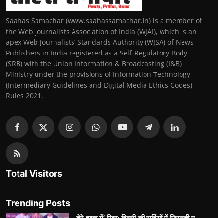
Saahas Samachar (www.saahassamachar.in) is a member of
the Web Journalists Association of India (WJAI), which is an
apex Web Journalists’ Standards Authority (WJSA) of News
Publishers in India registered as a Self-Regulatory Body
(SRB) with the Union Information & Broadcasting (I&B)
Ministry under the provisions of Information Technology
(Intermediary Guidelines and Digital Media Ethics Codes)
Rules 2021.
Total Visitors
Trending Posts
तेरे इश्क़ में’ रिव्यू: दिल्ली की सर्दियों में पिघलती ए...