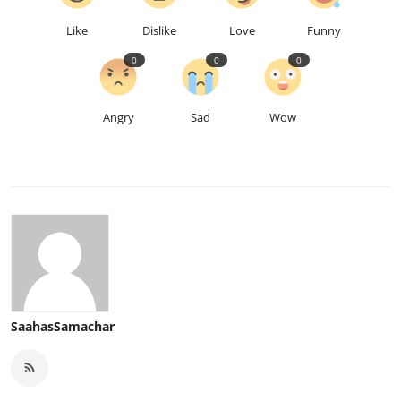
Like
Dislike
Love
Funny
0
0
0
Angry
Sad
Wow
SaahasSamachar