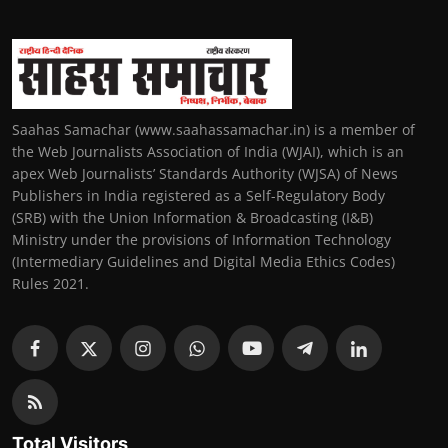
Saahas Samachar (www.saahassamachar.in) is a member of
the Web Journalists Association of India (WJAI), which is an
apex Web Journalists’ Standards Authority (WJSA) of News
Publishers in India registered as a Self-Regulatory Body
(SRB) with the Union Information & Broadcasting (I&B)
Ministry under the provisions of Information Technology
(Intermediary Guidelines and Digital Media Ethics Codes)
Rules 2021.
Total Visitors