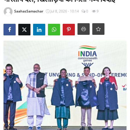
राजनीति
SaahasSamachar
Jul 8, 2026 - 10:14
0
9
खेल
Epaper
धर्म
लाइफस्टाइल
टेक