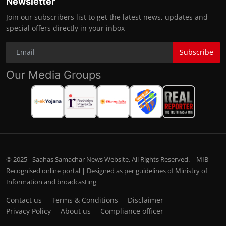
Newsletter
Join our subscribers list to get the latest news, updates and
special offers directly in your inbox
Subscribe
Our Media Groups
© 2025 - Saahas Samachar News Website. All Rights Reserved. | MIB
Recognised online portal | Designed as per guidelines of Ministry of
Information and broadcasting
Contact us
Terms & Conditions
Disclaimer
Privacy Policy
About us
Compliance officer