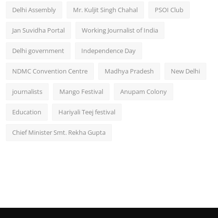
Delhi Assembly
Mr. Kuljit Singh Chahal
PSOI Club
Jan Suvidha Portal
Working Journalist of India
Delhi government
Independence Day
NDMC Convention Centre
Madhya Pradesh
New Delhi
journalists
Mango Festival
Anupam Colony
Education
Hariyali Teej festival
Chief Minister Smt. Rekha Gupta