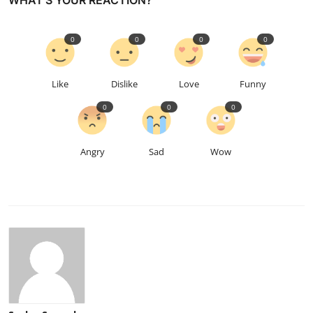
WHAT'S YOUR REACTION?
0
0
0
0
Like
Dislike
Love
Funny
0
0
0
Angry
Sad
Wow