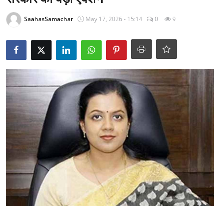
राजनीति
SaahasSamachar
May 17, 2026 - 15:14
0
9
खेल
Epaper
धर्म
लाइफस्टाइल
टेक