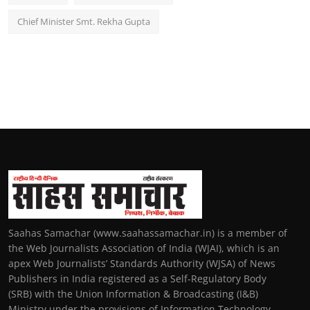
Chief Minister Smt. Rekha Gupta
Saahas Samachar (www.saahassamachar.in) is a member of
the Web Journalists Association of India (WJAI), which is an
apex Web Journalists’ Standards Authority (WJSA) of News
Publishers in India registered as a Self-Regulatory Body
(SRB) with the Union Information & Broadcasting (I&B)
Ministry under the provisions of Information Technology