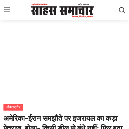
Login
Register
Home
ताज़ा खबरें
राष्ट्रीय
मनोरंजन
राज्य
अंतराष्ट्रीय
अमेरिका-ईरान समझौते पर इजरायल का कड़ा
अंतराष्ट्रीय
ऐतराज, बोला- किसी डील से बंधे नहीं; फिर बढ़ा