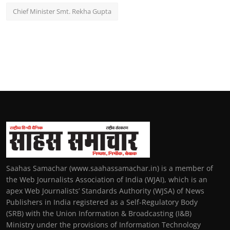
Chief Minister Smt. Rekha Gupta
Saahas Samachar (www.saahassamachar.in) is a member of
the Web Journalists Association of India (WJAI), which is an
apex Web Journalists’ Standards Authority (WJSA) of News
Publishers in India registered as a Self-Regulatory Body
(SRB) with the Union Information & Broadcasting (I&B)
Ministry under the provisions of Information Technology