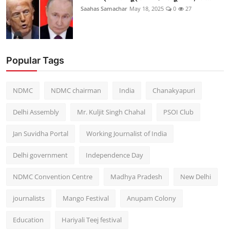
Saahas Samachar
May 18, 2025
0
27
Popular Tags
NDMC
NDMC chairman
India
Chanakyapuri
Delhi Assembly
Mr. Kuljit Singh Chahal
PSOI Club
Jan Suvidha Portal
Working Journalist of India
Delhi government
Independence Day
NDMC Convention Centre
Madhya Pradesh
New Delhi
journalists
Mango Festival
Anupam Colony
Education
Hariyali Teej festival