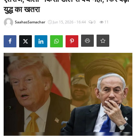
राजनीति
युद्ध का खतरा
खेल
SaahasSamachar
Jun 15, 2026 - 16:44
0
11
Epaper
धर्म
लाइफस्टाइल
टेक