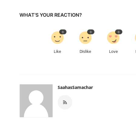
WHAT'S YOUR REACTION?
0
0
0
Like
Dislike
Love
SaahasSamachar