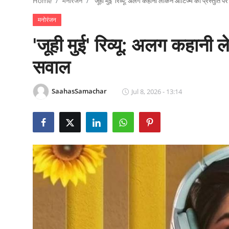
Home
मनोरंजन
'जूही मुई' रिव्यू: अलग कहानी लेकिन ऑटिज्म की प्रस्तुति प
राजनीति
मनोरंजन
खेल
'जूही मुई' रिव्यू: अलग कहानी 
Epaper
सवाल
धर्म
SaahasSamachar
Jul 8, 2026 - 13:14
लाइफस्टाइल
टेक