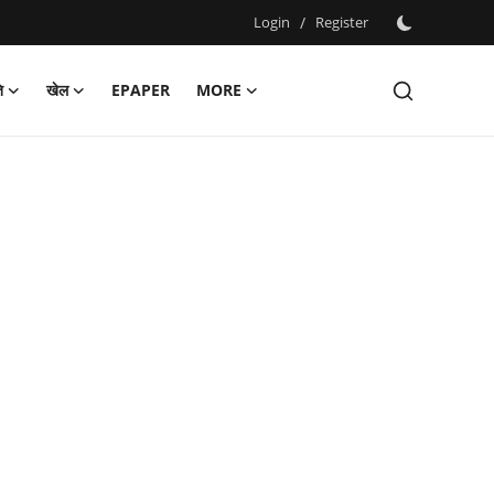
Login
/
Register
ि
खेल
EPAPER
MORE