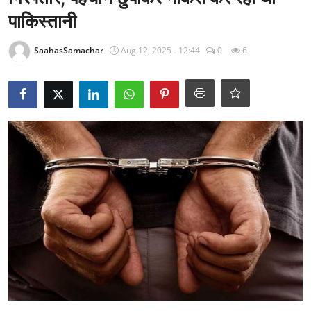
राजनीति
पाकिस्तानी
खेल
SaahasSamachar
Aug 12, 2025 - 12:44
0
6
Epaper
धर्म
लाइफस्टाइल
टेक