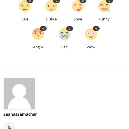
0
0
0
0
Like
Dislike
Love
Funny
0
0
0
Angry
Sad
Wow
SaahasSamachar