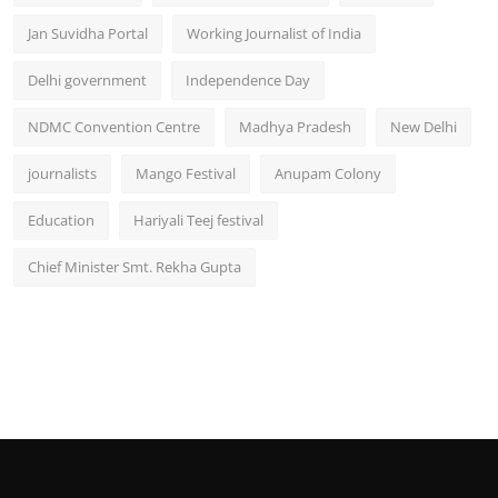
Jan Suvidha Portal
Working Journalist of India
Delhi government
Independence Day
NDMC Convention Centre
Madhya Pradesh
New Delhi
journalists
Mango Festival
Anupam Colony
Education
Hariyali Teej festival
Chief Minister Smt. Rekha Gupta