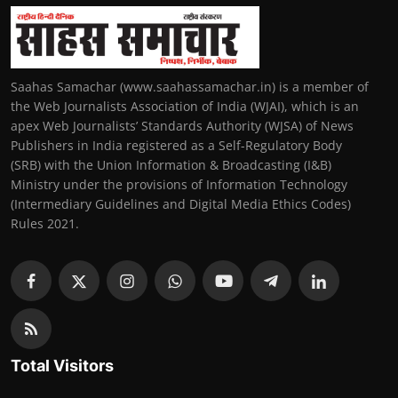
Saahas Samachar (www.saahassamachar.in) is a member of
the Web Journalists Association of India (WJAI), which is an
apex Web Journalists’ Standards Authority (WJSA) of News
Publishers in India registered as a Self-Regulatory Body
(SRB) with the Union Information & Broadcasting (I&B)
Ministry under the provisions of Information Technology
(Intermediary Guidelines and Digital Media Ethics Codes)
Rules 2021.
Total Visitors