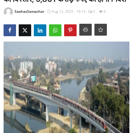
राजनीति
SaahasSamachar
Aug 12, 2025 - 16:14
0
6
खेल
Epaper
धर्म
लाइफस्टाइल
टेक