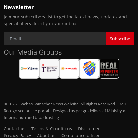
Newsletter
Join our subscribers list to get the latest news, updates and
special offers directly in your inbox
Subscribe
Our Media Groups
© 2025 - Saahas Samachar News Website. All Rights Reserved. | MIB
Recognised online portal | Designed as per guidelines of Ministry of
Information and broadcasting
Contact us
Terms & Conditions
Disclaimer
Privacy Policy
About us
Compliance officer