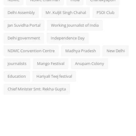
Delhi Assembly
Mr. Kuljit Singh Chahal
PSOI Club
Jan Suvidha Portal
Working Journalist of India
Delhi government
Independence Day
NDMC Convention Centre
Madhya Pradesh
New Delhi
journalists
Mango Festival
Anupam Colony
Education
Hariyali Teej festival
Chief Minister Smt. Rekha Gupta