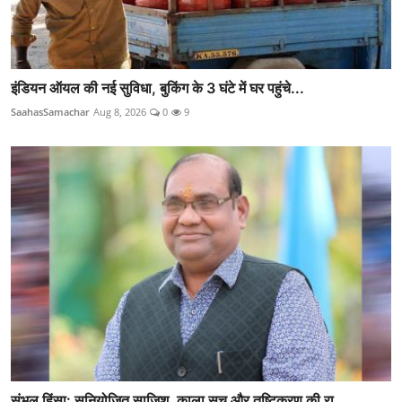
इंडियन ऑयल की नई सुविधा, बुकिंग के 3 घंटे में घर पहुंचे...
SaahasSamachar
Aug 8, 2026
0
9
संभल हिंसा: सुनियोजित साजिश, काला सच और तुष्टिकरण की रा...