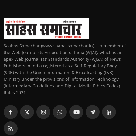
Saahas Samachar (www.saahassamachar.in) is a member of
the Web Journalists Association of India (WJAI), which is an
apex Web Journalists’ Standards Authority (WJSA) of News
Publishers in India registered as a Self-Regulatory Body
(SRB) with the Union Information & Broadcasting (I&B)
Ministry under the provisions of Information Technology
(Intermediary Guidelines and Digital Media Ethics Codes)
Rules 2021.