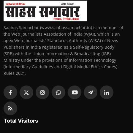
Saahas Samachar (www.saahassamachar.in) is a member of
the Web Journalists Association of India (WJAI), which is an
apex Web Journalists’ Standards Authority (WJSA) of News
Publishers in India registered as a Self-Regulatory Body
(SRB) with the Union Information & Broadcasting (I&B)
Ministry under the provisions of Information Technology
(Intermediary Guidelines and Digital Media Ethics Codes)
Rules 2021.
Total Visitors