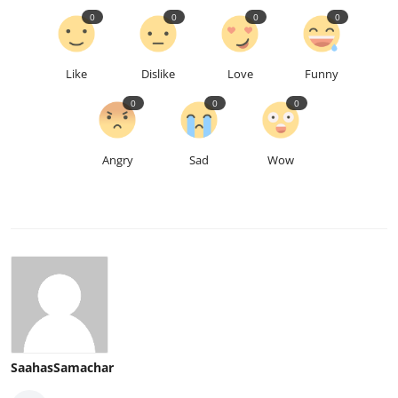
0
0
0
0
Like
Dislike
Love
Funny
0
0
0
Angry
Sad
Wow
SaahasSamachar