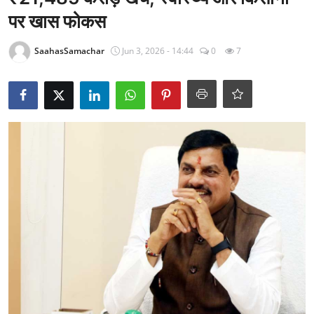
राजनीति
पर खास फोकस
खेल
SaahasSamachar
Jun 3, 2026 - 14:44
0
7
Epaper
धर्म
लाइफस्टाइल
टेक