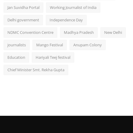
Jan Suvidha Portal
Working Journalist of India
Delhi government
Independence Day
NDMC Convention Centre
Madhya Pradesh
New Delhi
journalists
Mango Festival
Anupam Colony
Education
Hariyali Teej festival
Chief Minister Smt. Rekha Gupta