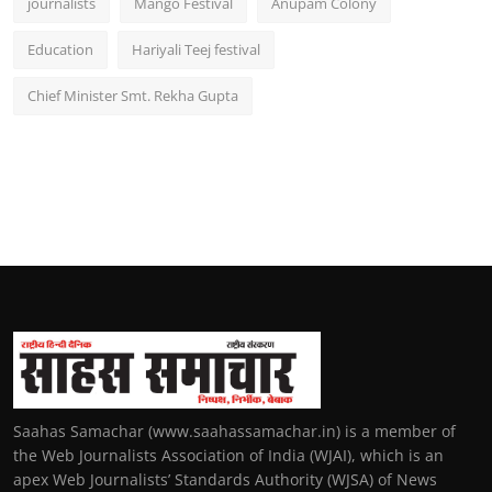
journalists
Mango Festival
Anupam Colony
Education
Hariyali Teej festival
Chief Minister Smt. Rekha Gupta
Saahas Samachar (www.saahassamachar.in) is a member of
the Web Journalists Association of India (WJAI), which is an
apex Web Journalists’ Standards Authority (WJSA) of News