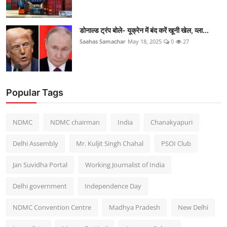
डोनाल्ड ट्रंप बोले- यूक्रेन में बंद करें खूनी खेल, व्ला...
Saahas Samachar
May 18, 2025
0
27
Popular Tags
NDMC
NDMC chairman
India
Chanakyapuri
Delhi Assembly
Mr. Kuljit Singh Chahal
PSOI Club
Jan Suvidha Portal
Working Journalist of India
Delhi government
Independence Day
NDMC Convention Centre
Madhya Pradesh
New Delhi