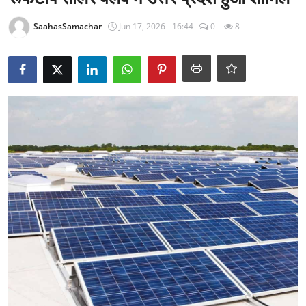
राजनीति
SaahasSamachar
Jun 17, 2026 - 16:44
0
8
खेल
Epaper
धर्म
लाइफस्टाइल
टेक