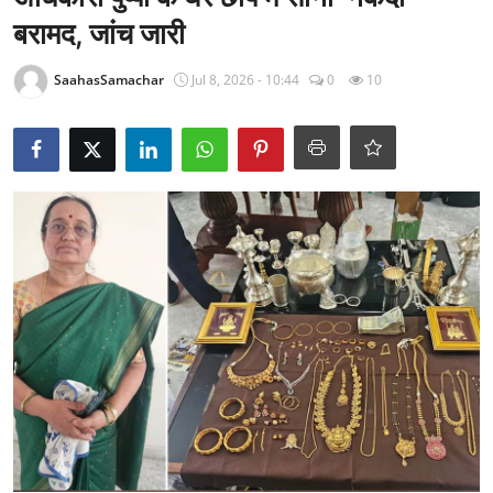
राजनीति
बरामद, जांच जारी
खेल
SaahasSamachar
Jul 8, 2026 - 10:44
0
10
Epaper
धर्म
लाइफस्टाइल
टेक