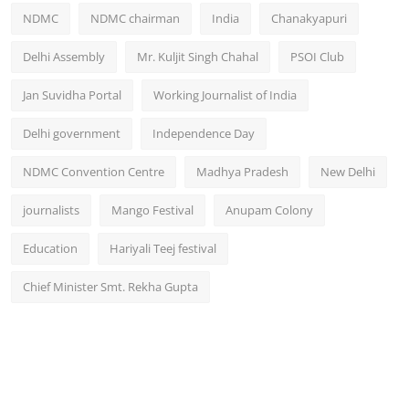
NDMC
NDMC chairman
India
Chanakyapuri
Delhi Assembly
Mr. Kuljit Singh Chahal
PSOI Club
Jan Suvidha Portal
Working Journalist of India
Delhi government
Independence Day
NDMC Convention Centre
Madhya Pradesh
New Delhi
journalists
Mango Festival
Anupam Colony
Education
Hariyali Teej festival
Chief Minister Smt. Rekha Gupta