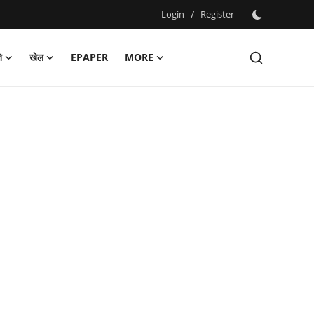
Login
/
Register
ि
खेल
EPAPER
MORE