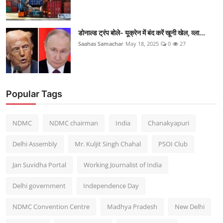
डोनाल्ड ट्रंप बोले- यूक्रेन में बंद करें खूनी खेल, व्ला...
Saahas Samachar
May 18, 2025
0
27
Popular Tags
NDMC
NDMC chairman
India
Chanakyapuri
Delhi Assembly
Mr. Kuljit Singh Chahal
PSOI Club
Jan Suvidha Portal
Working Journalist of India
Delhi government
Independence Day
NDMC Convention Centre
Madhya Pradesh
New Delhi