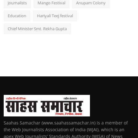
journalists
Mango Festival
Anupam Colony
Education
Hariyali Teej festival
Chief Minister Smt. Rekha Gupta
Saahas Samachar (www.saahassamachar.in) is a member of
the Web Journalists Association of India (WJAI), which is an
apex Web Journalists’ Standards Authority (WJSA) of News