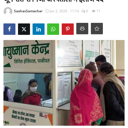
राजनीति
SaahasSamachar
Jun 2, 2026 - 11:14
0
11
खेल
Epaper
धर्म
लाइफस्टाइल
टेक