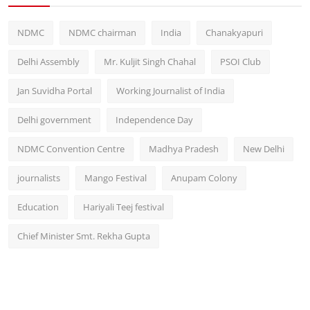
NDMC
NDMC chairman
India
Chanakyapuri
Delhi Assembly
Mr. Kuljit Singh Chahal
PSOI Club
Jan Suvidha Portal
Working Journalist of India
Delhi government
Independence Day
NDMC Convention Centre
Madhya Pradesh
New Delhi
journalists
Mango Festival
Anupam Colony
Education
Hariyali Teej festival
Chief Minister Smt. Rekha Gupta