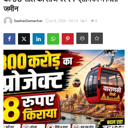
राजनीति
जमीन
खेल
SaahasSamachar
Jul 8, 2026 - 04:14
0
8
Epaper
धर्म
लाइफस्टाइल
टेक