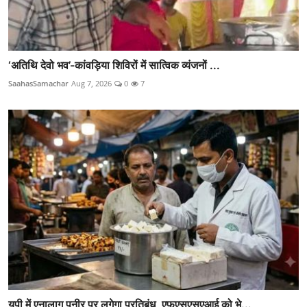
‘अतिथि देवो भव’-कांवड़िया शिविरों में सात्विक व्यंजनों ...
SaahasSamachar
Aug 7, 2026
0
7
यूपी में एनालाग पनीर पर लगेगा प्रतिबंध, एफएसएसएआई को भे...