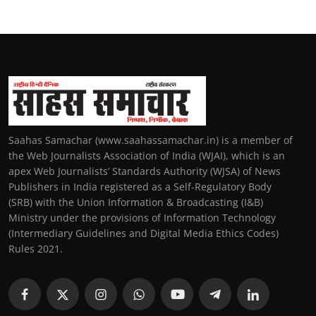
Saahas Samachar (www.saahassamachar.in) is a member of
the Web Journalists Association of India (WJAI), which is an
apex Web Journalists’ Standards Authority (WJSA) of News
Publishers in India registered as a Self-Regulatory Body
(SRB) with the Union Information & Broadcasting (I&B)
Ministry under the provisions of Information Technology
(Intermediary Guidelines and Digital Media Ethics Codes)
Rules 2021.