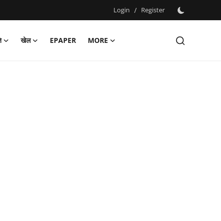
Login
/
Register
ि
खेल
EPAPER
MORE