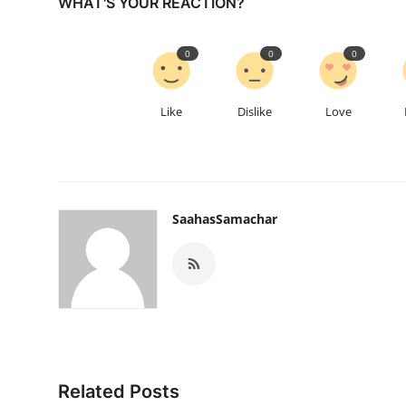
WHAT'S YOUR REACTION?
0
0
0
Like
Dislike
Love
SaahasSamachar
Related Posts