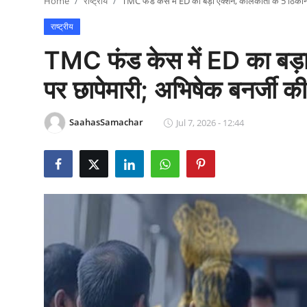
Home
राष्ट्रीय
TMC फंड केस में ED का बड़ा एक्शन, कोलकाता के 5 ठिकानों पर 
राजनीति
राष्ट्रीय
खेल
TMC फंड केस में ED का बड़ा
Epaper
पर छापेमारी; अभिषेक बनर्जी की चा
धर्म
SaahasSamachar
Jul 7, 2026 - 12:44
लाइफस्टाइल
टेक