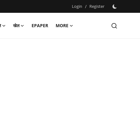
Login
/
Register
ि
खेल
EPAPER
MORE