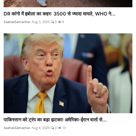
DR कांगो में इबोला का कहर: 3500 से ज्यादा मामले, WHO ने...
SaahasSamachar
Aug 3, 2026
0
8
पाकिस्तान को ट्रंप का बड़ा झटका! अमेरिका-ईरान वार्ता से...
SaahasSamachar
Aug 4, 2026
0
10