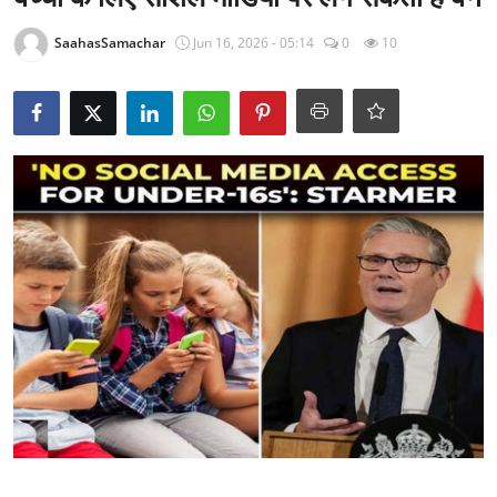
राजनीति
SaahasSamachar
Jun 16, 2026 - 05:14
0
10
खेल
Epaper
धर्म
लाइफस्टाइल
टेक