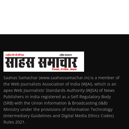
Saahas Samachar (www.saahassamachar.in) is a member of
the Web Journalists Association of India (WJAI), which is an
apex Web Journalists’ Standards Authority (WJSA) of News
Publishers in India registered as a Self-Regulatory Body
(SRB) with the Union Information & Broadcasting (I&B)
Ministry under the provisions of Information Technology
(Intermediary Guidelines and Digital Media Ethics Codes)
Rules 2021.