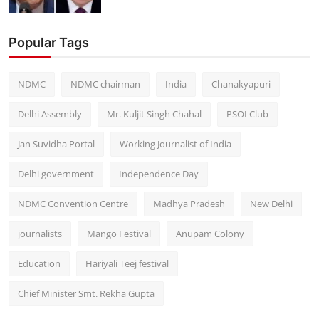
Popular Tags
NDMC
NDMC chairman
India
Chanakyapuri
Delhi Assembly
Mr. Kuljit Singh Chahal
PSOI Club
Jan Suvidha Portal
Working Journalist of India
Delhi government
Independence Day
NDMC Convention Centre
Madhya Pradesh
New Delhi
journalists
Mango Festival
Anupam Colony
Education
Hariyali Teej festival
Chief Minister Smt. Rekha Gupta