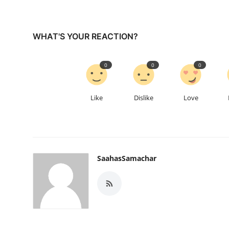
WHAT'S YOUR REACTION?
0
0
0
Like
Dislike
Love
SaahasSamachar