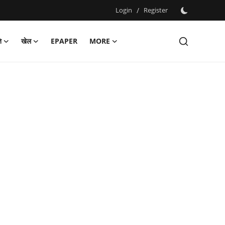
Login
/
Register
ि
खेल
EPAPER
MORE