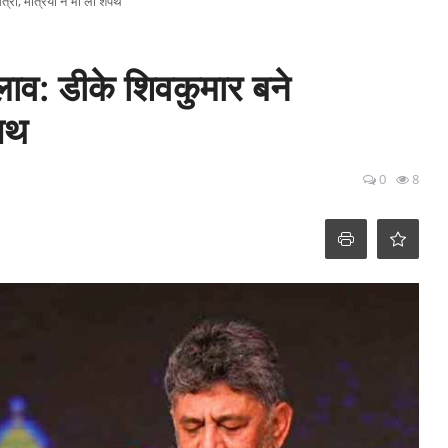
्री, मंत्रियों ने भी ली शपथ
लाव: डीके शिवकुमार बने
शपथ
0
8