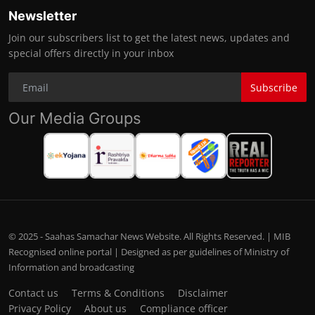
Newsletter
Join our subscribers list to get the latest news, updates and
special offers directly in your inbox
Subscribe
Our Media Groups
© 2025 - Saahas Samachar News Website. All Rights Reserved. | MIB
Recognised online portal | Designed as per guidelines of Ministry of
Information and broadcasting
Contact us
Terms & Conditions
Disclaimer
Privacy Policy
About us
Compliance officer