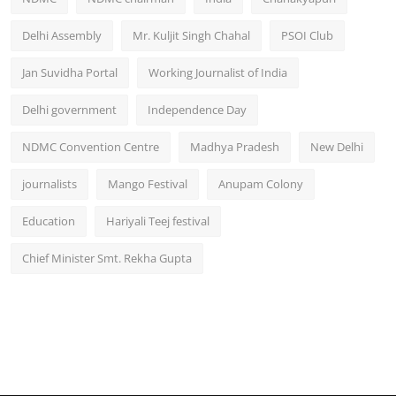
Delhi Assembly
Mr. Kuljit Singh Chahal
PSOI Club
Jan Suvidha Portal
Working Journalist of India
Delhi government
Independence Day
NDMC Convention Centre
Madhya Pradesh
New Delhi
journalists
Mango Festival
Anupam Colony
Education
Hariyali Teej festival
Chief Minister Smt. Rekha Gupta