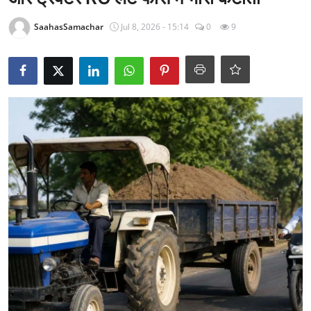
राजनीति
SaahasSamachar
Jul 8, 2026 - 15:14
0
9
खेल
Epaper
धर्म
लाइफस्टाइल
टेक