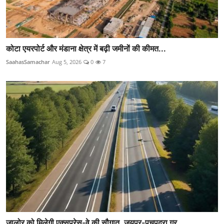
कोटा एयरपोर्ट और मंडाना क्षेत्र में बढ़ी जमीनों की कीमत...
SaahasSamachar
Aug 5, 2026
0
7
जालोर को मिलेगी एक्सप्रेस-वे की सौगात, जयपुर-पचपदरा ग्र...