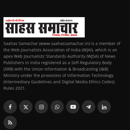
Saahas Samachar (www.saahassamachar.in) is a member of
the Web Journalists Association of India (WJAI), which is an
apex Web Journalists’ Standards Authority (WJSA) of News
Publishers in India registered as a Self-Regulatory Body
(SRB) with the Union Information & Broadcasting (I&B)
Ministry under the provisions of Information Technology
(Intermediary Guidelines and Digital Media Ethics Codes)
Rules 2021.