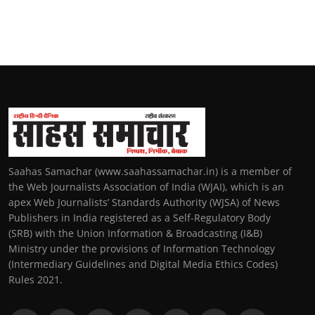
Saahas Samachar (www.saahassamachar.in) is a member of
the Web Journalists Association of India (WJAI), which is an
apex Web Journalists’ Standards Authority (WJSA) of News
Publishers in India registered as a Self-Regulatory Body
(SRB) with the Union Information & Broadcasting (I&B)
Ministry under the provisions of Information Technology
(Intermediary Guidelines and Digital Media Ethics Codes)
Rules 2021.