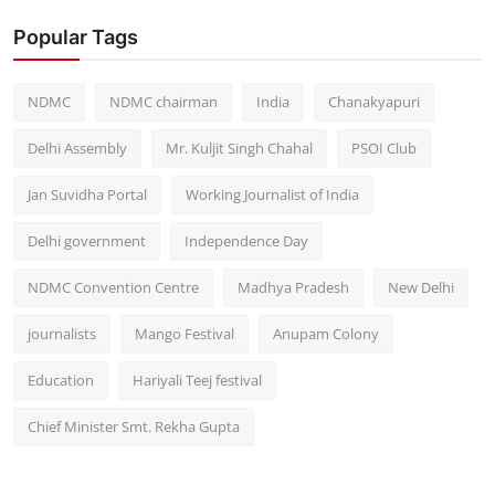
Popular Tags
NDMC
NDMC chairman
India
Chanakyapuri
Delhi Assembly
Mr. Kuljit Singh Chahal
PSOI Club
Jan Suvidha Portal
Working Journalist of India
Delhi government
Independence Day
NDMC Convention Centre
Madhya Pradesh
New Delhi
journalists
Mango Festival
Anupam Colony
Education
Hariyali Teej festival
Chief Minister Smt. Rekha Gupta