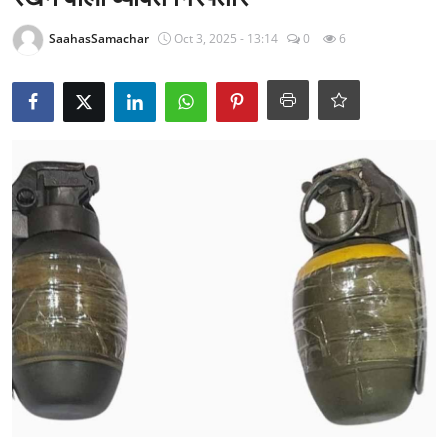
राजनीति
SaahasSamachar
Oct 3, 2025 - 13:14
0
6
खेल
Epaper
धर्म
लाइफस्टाइल
टेक